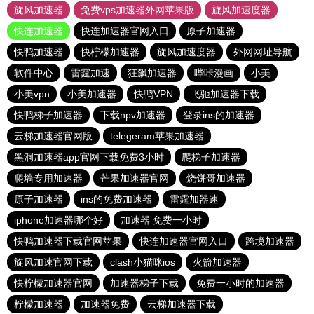
旋风加速器
免费vps加速器外网苹果版
旋风加速度器
快连加速器
快连加速器官网入口
原子加速器
快鸭加速器
快柠檬加速器
旋风加速度器
外网网址导航
软件中心
雷霆加速
狂飙加速器
哔咔漫画
小美
小美vpn
小美加速器
快鸭VPN
飞驰加速器下载
快鸭梯子加速器
下载npv加速器
登录ins的加速器
云梯加速器官网版
telegeram苹果加速器
黑洞加速器app官网下载免费3小时
爬梯子加速器
爬墙专用加速器
芒果加速器官网
烧饼哥加速器
原子加速器
ins的免费加速器
雷霆加器速
iphone加速器哪个好
加速器 免费一小时
快鸭加速器下载官网苹果
快连加速器官网入口
跨境加速器
旋风加速官网下载
clash小猫咪ios
火箭加速器
快柠檬加速器官网
加速器梯子下载
免费一小时的加速器
柠檬加速器
加速器免费
云梯加速器下载