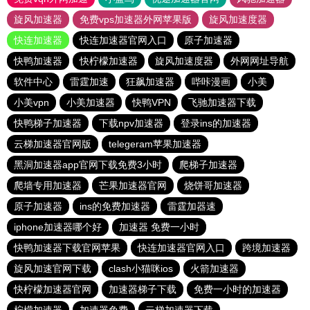
旋风加速器
免费vps加速器外网苹果版
旋风加速度器
快连加速器
快连加速器官网入口
原子加速器
快鸭加速器
快柠檬加速器
旋风加速度器
外网网址导航
软件中心
雷霆加速
狂飙加速器
哔咔漫画
小美
小美vpn
小美加速器
快鸭VPN
飞驰加速器下载
快鸭梯子加速器
下载npv加速器
登录ins的加速器
云梯加速器官网版
telegeram苹果加速器
黑洞加速器app官网下载免费3小时
爬梯子加速器
爬墙专用加速器
芒果加速器官网
烧饼哥加速器
原子加速器
ins的免费加速器
雷霆加器速
iphone加速器哪个好
加速器 免费一小时
快鸭加速器下载官网苹果
快连加速器官网入口
跨境加速器
旋风加速官网下载
clash小猫咪ios
火箭加速器
快柠檬加速器官网
加速器梯子下载
免费一小时的加速器