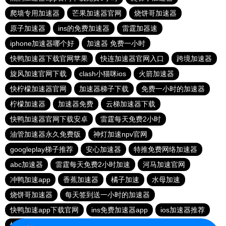
爬墙专用加速器
芒果加速器官网
烧饼哥加速器
原子加速器
ins的免费加速器
雷霆加器速
iphone加速器哪个好
加速器 免费一小时
快鸭加速器下载官网苹果
快连加速器官网入口
跨境加速器
旋风加速官网下载
clash小猫咪ios
火箭加速器
快柠檬加速器官网
加速器梯子下载
免费一小时的加速器
柠檬加速器
加速器免费
云梯加速器下载
快鸭加速器官网下载安卓
雷霆每天免费2小时
油管加速器永久免费版
神灯加速npv官网
googleplay梯子推荐
安心加速器
特推免费网络加速器
abc加速器
雷霆每天免费2小时加速
河马加速官网
冲鸭加速app
香蕉加速器
橘子加速
水母加速
烧饼哥加速器
每天签到送一小时的加速器
快鸭加速app下载官网
ins免费加速器app
ios加速器推荐
快鸭免费加速器永久免费