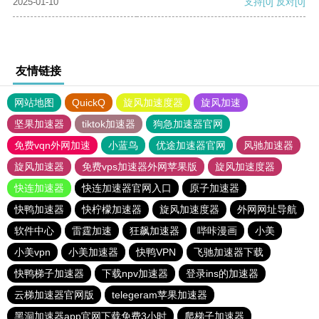
2025-01-10
支持
[0]
反对
[0]
友情链接
网站地图
QuickQ
旋风加速度器
旋风加速
坚果加速器
tiktok加速器
狗急加速器官网
免费vqn外网加速
小蓝鸟
优途加速器官网
风驰加速器
旋风加速器
免费vps加速器外网苹果版
旋风加速度器
快连加速器
快连加速器官网入口
原子加速器
快鸭加速器
快柠檬加速器
旋风加速度器
外网网址导航
软件中心
雷霆加速
狂飙加速器
哔咔漫画
小美
小美vpn
小美加速器
快鸭VPN
飞驰加速器下载
快鸭梯子加速器
下载npv加速器
登录ins的加速器
云梯加速器官网版
telegeram苹果加速器
黑洞加速器app官网下载免费3小时
爬梯子加速器