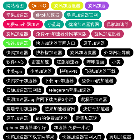
网站地图
QuickQ
旋风加速度器
旋风加速
坚果加速器
tiktok加速器
狗急加速器官网
免费vqn外网加速
小蓝鸟
优途加速器官网
风驰加速器
旋风加速器
免费vps加速器外网苹果版
旋风加速度器
快连加速器
快连加速器官网入口
原子加速器
快鸭加速器
快柠檬加速器
旋风加速度器
外网网址导航
软件中心
雷霆加速
狂飙加速器
哔咔漫画
小美
小美vpn
小美加速器
快鸭VPN
飞驰加速器下载
快鸭梯子加速器
下载npv加速器
登录ins的加速器
云梯加速器官网版
telegeram苹果加速器
黑洞加速器app官网下载免费3小时
爬梯子加速器
爬墙专用加速器
芒果加速器官网
烧饼哥加速器
原子加速器
ins的免费加速器
雷霆加器速
iphone加速器哪个好
加速器 免费一小时
快鸭加速器下载官网苹果
快连加速器官网入口
跨境加速器