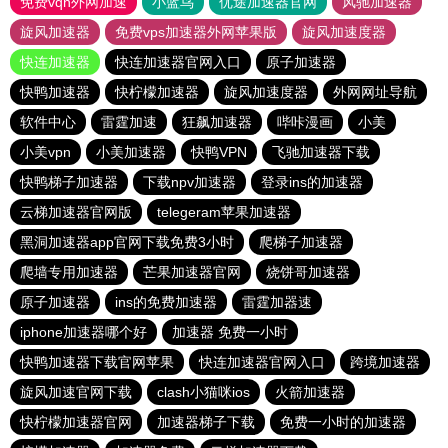
免费vqn外网加速
小蓝鸟
优途加速器官网
风驰加速器
旋风加速器
免费vps加速器外网苹果版
旋风加速度器
快连加速器
快连加速器官网入口
原子加速器
快鸭加速器
快柠檬加速器
旋风加速度器
外网网址导航
软件中心
雷霆加速
狂飙加速器
哔咔漫画
小美
小美vpn
小美加速器
快鸭VPN
飞驰加速器下载
快鸭梯子加速器
下载npv加速器
登录ins的加速器
云梯加速器官网版
telegeram苹果加速器
黑洞加速器app官网下载免费3小时
爬梯子加速器
爬墙专用加速器
芒果加速器官网
烧饼哥加速器
原子加速器
ins的免费加速器
雷霆加器速
iphone加速器哪个好
加速器 免费一小时
快鸭加速器下载官网苹果
快连加速器官网入口
跨境加速器
旋风加速官网下载
clash小猫咪ios
火箭加速器
快柠檬加速器官网
加速器梯子下载
免费一小时的加速器